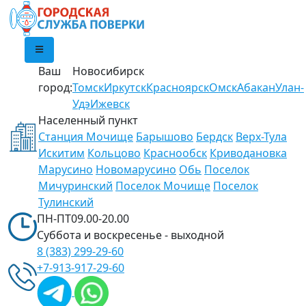
Ваш
Новосибирск
город:
Томск
Иркутск
Красноярск
Омск
Абакан
Улан-
Удэ
Ижевск
Населенный пункт
Cтанция Мочище
Барышово
Бердск
Верх-Тула
Искитим
Кольцово
Краснообск
Криводановка
Марусино
Новомарусино
Обь
Поселок
Мичуринский
Поселок Мочище
Поселок
Тулинский
ПН-ПТ
09.00-20.00
Суббота и воскресенье -
выходной
8 (383)
299-29-60
+7-913-
917-29-60